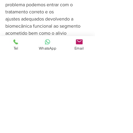
problema podemos entrar com o 
tratamento correto e os
ajustes adequados devolvendo a 
biomecânica funcional ao segmento 
acometido bem como o alivio 
significativo da dor muscular.
Tel
WhatsApp
Email
Como prevenção, a prática de atividade 
física é indicada ao paciente sem 
grandes
esforços e sem carga excessiva, assim 
como, um bom programa de 
alongamento muscular e
orientação para a realização correta das 
suas atividades laborais e diárias.
Michel F. Dória
Fisioterapia