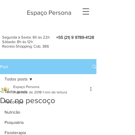
Espaço Persona
Segunda à Sexta: 8h às 22h
+55 (21) 9 9789-4128
Sábado: 8h às 12h
Recreio Shopping: Cob. 386
Post
Todos posts
Espaço Persona
Todos posts
7 de nov. de 2018
1 min de leitura
Dor no pescoço
Psicologia
Nutricão
Psiquiatria
Fisioterapia